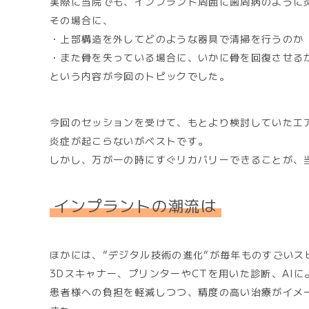
実際に当院でも、インプラント周囲に歯周病のように
その場合に、
・上部構造を外してどのような器具で清掃を行うのか
・また骨を失っている場合に、いかに骨を回復させる
という内容が今回のトピックでした。
今回のセッションを受けて、もとより検討していたエ
炎症が起こらないがベストです。
しかし、万が一の時にすぐリカバリーできることが、
インプラントの潮流は
ほかには、”デジタル技術の進化”が毎年ものすごいス
3Dスキャナー、プリンターやCTを用いた診断、AI
患者様への負担を軽減しつつ、精度の高い治療がイメ