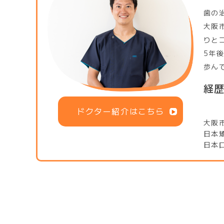
歯の
大阪
りと
5年
歩ん
経
ドクター紹介はこちら
大阪
日本
日本