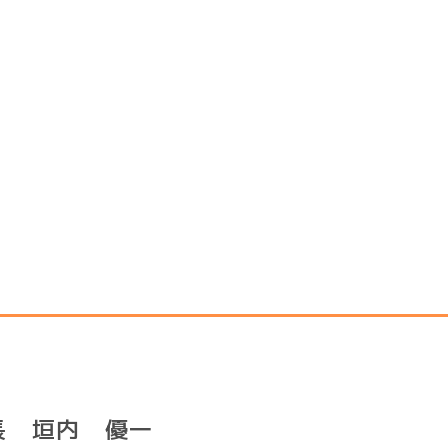
長 垣内 優一