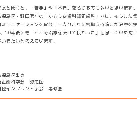
治療と聞くと、「苦手」や「不安」を感じる方も多いと思います
市福島区・野田阪神の「かきうち歯科矯正歯科」では、そうした
コミュニケーションを取り、一人ひとりに根拠ある適した治療を
後、10年後にも「ここで治療を受けて良かった」と思っていただ
でいきたいと考えています。
歴
市福島区出身
矯正歯科学会 認定医
口腔インプラント学会 専修医