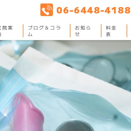
06-6448-4188
医院案
ブログ＆コラ
お知ら
料金
内
ム
せ
表