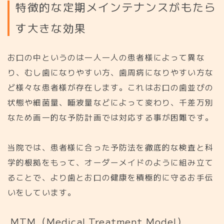
特
徴
的
な
定
期
メ
イ
ン
テ
ナ
ン
ス
が
も
た
ら
す
大
き
な
効
果
お口の中というのは一人一人の患者様によって異な
り、むし歯になりやすい方、歯周病になりやすい方な
ど様々な患者様が存在します。これはお口の歯並びの
状態や細菌量、唾液量などによって変わり、千差万別
なため画一的な予防計画では対応する事が困難です。
当院では、患者様に合った予防法を徹底的な検査と科
学的根拠をもって、オーダーメイドのように組み立て
ることで、より歯とお口の健康を積極的に守るお手伝
いをしています。
M
T
M
（
M
e
d
i
c
a
l
T
r
e
a
t
m
e
n
t
M
o
d
e
l
）