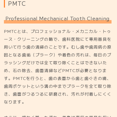
P
M
T
C
P
r
o
f
e
s
s
i
o
n
a
l
M
e
c
h
a
n
i
c
a
l
T
o
o
t
h
C
l
e
a
n
i
n
g
PMTCとは、プロフェッショナル・メカニカル・トゥ
ース・クリーニングの略で、歯科医院にて専用器具を
用いて行う歯の清掃のことです。むし歯や歯周病の原
因となる歯垢（プラーク）や着色の汚れは、毎日のブ
ラッシングだけでは全て取り除くことはできないた
め、石の除去、歯面清掃などPMTCが必要となりま
す。PMTCを行うと、歯の表面から歯と歯ぐきの境、
歯周ポケットという溝の中までプラークを全て取り除
き、歯面がつるつるに研磨され、汚れが付着しにくく
なります。