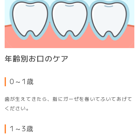
年
齢
別
お
口
の
ケ
ア
0～1歳
歯が生えてきたら、指にガーゼを巻いてふいてあげて
ください。
1～3歳