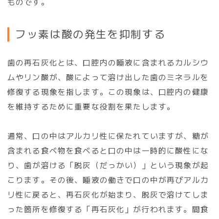
ものです。
フ
ッ
素
は
酸
の
発
生
を
抑
制
す
る
歯の再石灰化とは、口腔内の唾液に含まれるカルシウ
ムやリン酸が、酸によって溶け出した歯のミネラルを
修復する現象を指します。この現象は、口腔内の健康
を維持するために重要な役割を果たします。
通常、口の中はアルカリ性に保たれていますが、糖が
含まれる食べ物を食べると口の中は一時的に酸性にな
り、歯が溶ける「脱灰（だっかい）」という現象が起
こります。その後、唾液の働きで口の中が再びアルカ
リ性に戻ると、再石灰化が始まり、脱灰で溶けてしま
った箇所を修復する「再石灰化」が行われます。間食