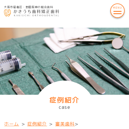
大阪市福島区・野田阪神の総合歯科
症例紹介
case
ホーム
>
症例紹介
>
審美歯科
>