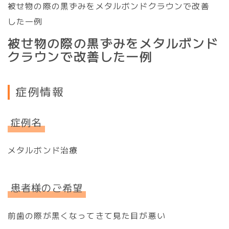
被せ物の際の黒ずみをメタルボンドクラウンで改善
した一例
被
せ
物
の
際
の
黒
ず
み
を
メ
タ
ル
ボ
ン
ド
ク
ラ
ウ
ン
で
改
善
し
た
一
例
症例情報
症例名
メタルボンド治療
患者様のご希望
前歯の際が黒くなってきて見た目が悪い